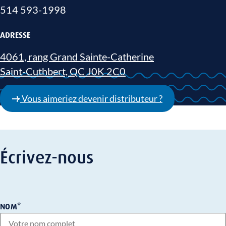
514 593-1998
ADRESSE
4061, rang Grand Sainte-Catherine
Saint-Cuthbert, QC J0K 2C0
Vous aimeriez devenir distributeur ?
Écrivez-nous
NOM
*