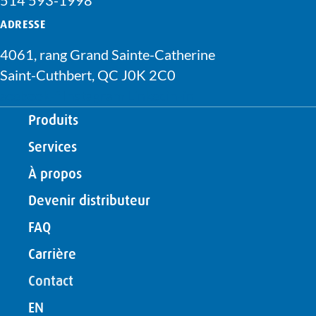
514 593-1998
ADRESSE
4061, rang Grand Sainte-Catherine
Saint-Cuthbert, QC J0K 2C0
acebook-f
Instagram
Linkedin-in
Produits
Services
À propos
Devenir distributeur
FAQ
Carrière
Contact
EN