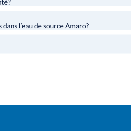
nté?
s dans l’eau de source Amaro?
uestion, n’hésitez pa
service à la clientèle.